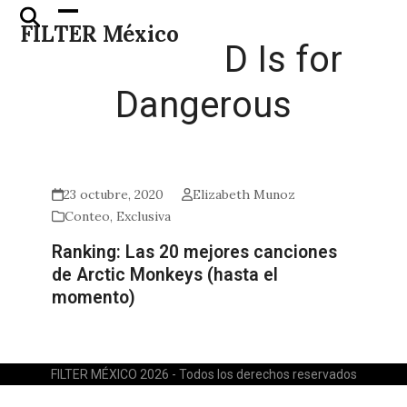
Skip
Open
Close
FILTER México
to
mobile
mobile
D Is for
content
menu
menu
Dangerous
23 octubre, 2020
Elizabeth Munoz
Conteo
,
Exclusiva
Ranking: Las 20 mejores canciones
de Arctic Monkeys (hasta el
momento)
FILTER MÉXICO 2026 - Todos los derechos reservados