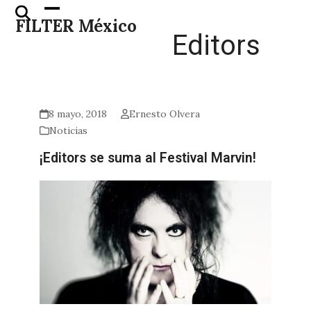
Skip
Open
Close
FILTER México
to
mobile
mobile
Editors
content
menu
menu
8 mayo, 2018
Ernesto Olvera
Noticias
¡Editors se suma al Festival Marvin!