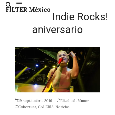
Skip
Open
Close
FILTER México
to
mobile
mobile
Indie Rocks!
content
menu
menu
aniversario
29 septiembre, 2016
Elizabeth Munoz
Cobertura
,
GALERÍA
,
Noticias