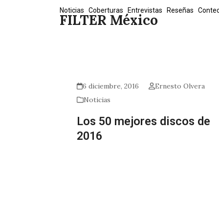
Skip
Noticias
Coberturas
Entrevistas
Reseñas
Conte
FILTER México
to
content
6 diciembre, 2016
Ernesto Olvera
Noticias
Los 50 mejores discos de
2016