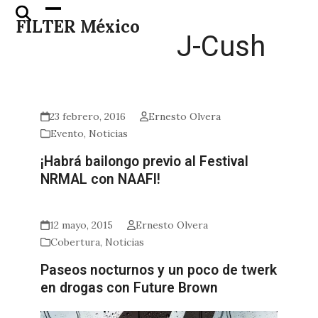
Skip
Open
Close
FILTER México
to
mobile
mobile
J-Cush
content
menu
menu
23 febrero, 2016
Ernesto Olvera
Evento
,
Noticias
¡Habrá bailongo previo al Festival
NRMAL con NAAFI!
12 mayo, 2015
Ernesto Olvera
Cobertura
,
Noticias
Paseos nocturnos y un poco de twerk
en drogas con Future Brown