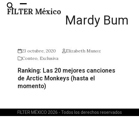
Skip
Open
Close
FILTER México
to
mobile
mobile
Mardy Bum
content
menu
menu
23 octubre, 2020
Elizabeth Munoz
Conteo
,
Exclusiva
Ranking: Las 20 mejores canciones
de Arctic Monkeys (hasta el
momento)
FILTER MÉXICO 2026 - Todos los derechos reservados