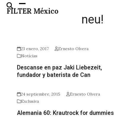
Skip
Open
Close
FILTER México
to
mobile
mobile
neu!
content
menu
menu
23 enero, 2017
Ernesto Olvera
Noticias
Descanse en paz Jaki Liebezeit,
fundador y baterista de Can
24 septiembre, 2015
Ernesto Olvera
Exclusiva
Alemania 60: Krautrock for dummies