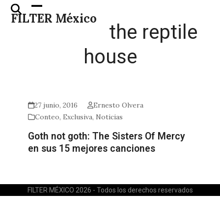
Skip
Open
Close
FILTER México
to
mobile
mobile
the reptile
content
menu
menu
house
27 junio, 2016
Ernesto Olvera
Conteo
,
Exclusiva
,
Noticias
Goth not goth: The Sisters Of Mercy
en sus 15 mejores canciones
FILTER MÉXICO 2026 - Todos los derechos reservados