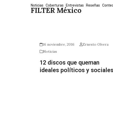
Skip
Noticias
Coberturas
Entrevistas
Reseñas
Conte
FILTER México
to
content
16 noviembre, 2016
Ernesto Olvera
Noticias
12 discos que queman
ideales políticos y sociale