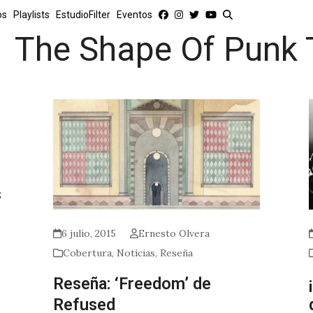
os
Playlists
EstudioFilter
Eventos
The Shape Of Punk
s
6 julio, 2015
Ernesto Olvera
Cobertura
,
Noticias
,
Reseña
Reseña: ‘Freedom’ de
Refused