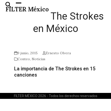
Skip
Open
Close
FILTER México
to
mobile
mobile
The Strokes
content
menu
menu
en México
9 junio, 2015
Ernesto Olvera
Conteo
,
Noticias
La importancia de The Strokes en 15
canciones
FILTER MÉXICO 2026 - Todos los derechos reservados