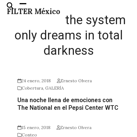
Skip
Open
Close
FILTER México
to
mobile
mobile
the system
content
menu
menu
only dreams in total
darkness
24 enero, 2018
Ernesto Olvera
Cobertura
,
GALERÍA
Una noche llena de emociones con
The National en el Pepsi Center WTC
15 enero, 2018
Ernesto Olvera
Conteo