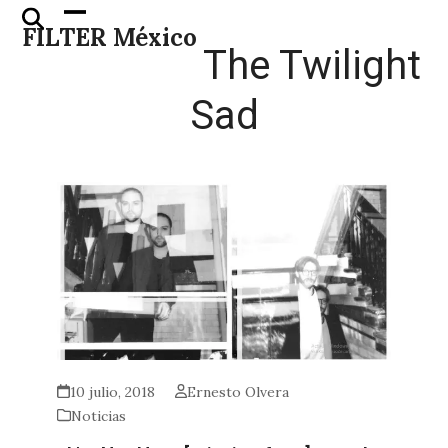
Skip
Open
Close
FILTER México
to
mobile
mobile
The Twilight
content
menu
menu
Sad
10 julio, 2018
Ernesto Olvera
Noticias