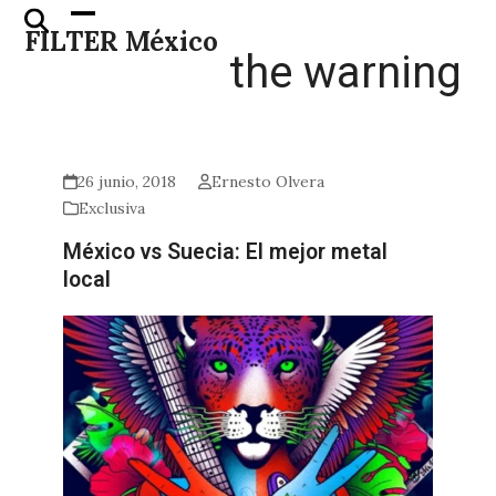
Skip
Open
Close
FILTER México
to
mobile
mobile
the warning
content
menu
menu
26 junio, 2018
Ernesto Olvera
Exclusiva
México vs Suecia: El mejor metal
local