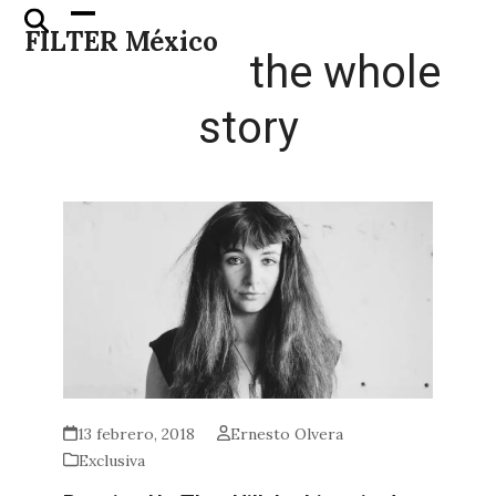
Skip
Open
Close
FILTER México
to
mobile
mobile
the whole
content
menu
menu
story
13 febrero, 2018
Ernesto Olvera
Exclusiva