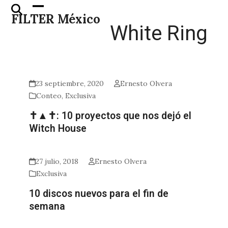
Skip
Open
Close
FILTER México
to
mobile
mobile
White Ring
content
menu
menu
23 septiembre, 2020
Ernesto Olvera
Conteo
,
Exclusiva
✝▲✝: 10 proyectos que nos dejó el
Witch House
27 julio, 2018
Ernesto Olvera
Exclusiva
10 discos nuevos para el fin de
semana