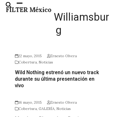
Skip
Open
Close
FILTER México
to
mobile
mobile
Williamsbur
content
menu
menu
g
22 mayo, 2015
Ernesto Olvera
Cobertura
,
Noticias
Wild Nothing estrenó un nuevo track
durante su última presentación en
vivo
16 mayo, 2015
Ernesto Olvera
Cobertura
,
GALERÍA
,
Noticias