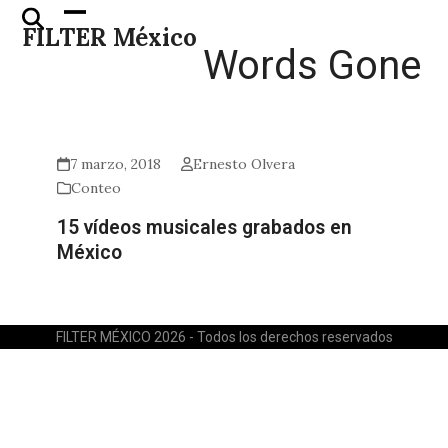
Skip
Open
Close
FILTER México
to
mobile
mobile
Words Gone
content
menu
menu
7 marzo, 2018
Ernesto Olvera
Conteo
15 vídeos musicales grabados en
México
FILTER MÉXICO 2026 - Todos los derechos reservados