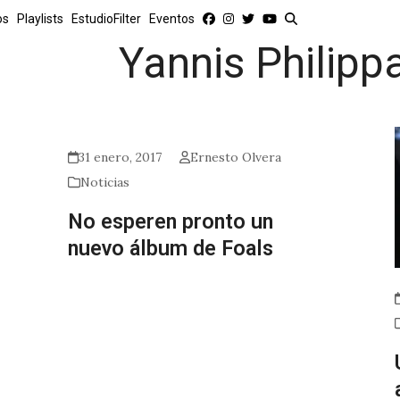
os
Playlists
EstudioFilter
Eventos
Yannis Philipp
31 enero, 2017
Ernesto Olvera
Noticias
No esperen pronto un
nuevo álbum de Foals