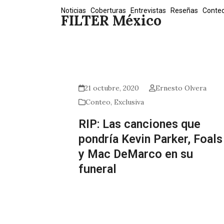
Skip
Noticias
Coberturas
Entrevistas
Reseñas
Conte
FILTER México
to
content
21 octubre, 2020
Ernesto Olvera
Conteo
,
Exclusiva
RIP: Las canciones que
pondría Kevin Parker, Foals
y Mac DeMarco en su
funeral