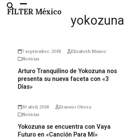
Skip
Open
Close
FILTER México
to
mobile
mobile
yokozuna
content
menu
menu
7 septiembre, 2018
Elizabeth Munoz
Noticias
Arturo Tranquilino de Yokozuna nos
presenta su nueva faceta con «3
Días»
30 abril, 2018
Ernesto Olvera
Noticias
Yokozuna se encuentra con Vaya
Futuro en «Canción Para Mí»