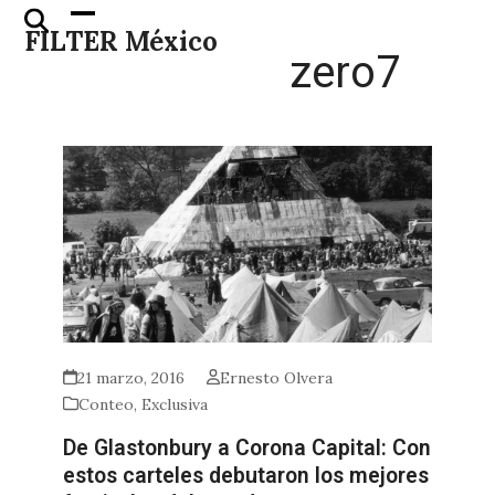
Skip
Open
Close
FILTER México
to
mobile
mobile
zero7
content
menu
menu
21 marzo, 2016
Ernesto Olvera
Conteo
,
Exclusiva
De Glastonbury a Corona Capital: Con
estos carteles debutaron los mejores