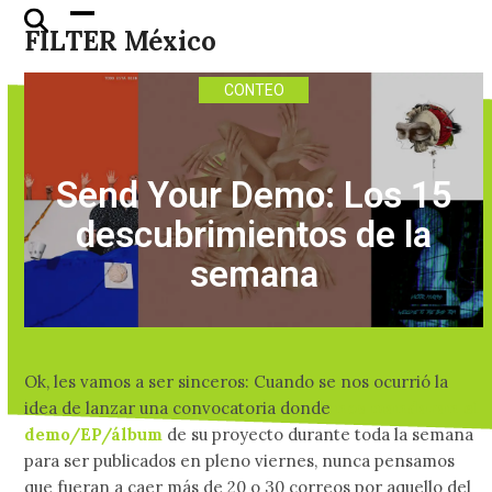
Skip
Open
Close
FILTER México
to
mobile
mobile
content
menu
menu
CONTEO
Send Your Demo: Los 15
descubrimientos de la
semana
Ok, les vamos a ser sinceros: Cuando se nos ocurrió la
idea de lanzar una convocatoria donde
nos mandaran el
demo/EP/álbum
de su proyecto durante toda la semana
para ser publicados en pleno viernes, nunca pensamos
que fueran a caer más de 20 o 30 correos por aquello del