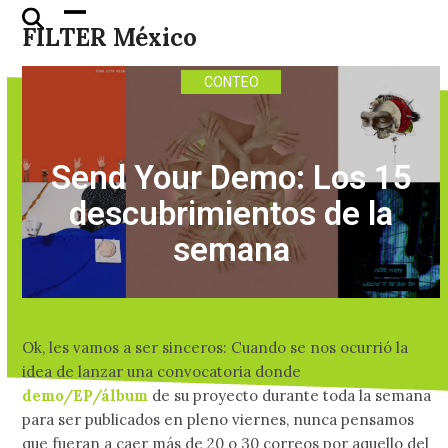
Skip
Open
Close
FILTER México
to
mobile
mobile
content
menu
menu
CONTEO
Send Your Demo: Los 15
descubrimientos de la
semana
Ok, les vamos a ser sinceros: Cuando se nos ocurrió la
idea de lanzar una convocatoria donde
nos mandaran el
demo/EP/álbum
de su proyecto durante toda la semana
para ser publicados en pleno viernes, nunca pensamos
que fueran a caer más de 20 o 30 correos por aquello del