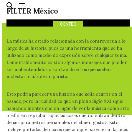
discos que fueron
Skip
Open
Close
FILTER México
censurados por su portada
to
mobile
mobile
content
menu
menu
CONTEO
La música ha estado relacionada con la controversia a lo
largo de su historia, pues es una herramienta que se ha
utilizado como medio de expresión sobre cualquier tema.
Lamentablemente existen algunos mensajes que pueden
ser mal entendidos o son tan directos que suelen
molestar a más de un purista.
Esto podría parecer una historia que solía ocurrir en el
pasado, pero la realidad es que en pleno Siglo XXI sigue
habiendo mentes que en lugar de ver la música como arte
prefieren reprobar aquellas cosas que no entran dentro
de sus parámetros personales del «buen gusto». Esto
incluye portadas de discos que aunque parecieran las más