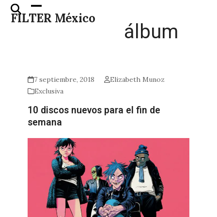
Skip
Open
Close
FILTER México
to
mobile
mobile
álbum
content
menu
menu
7 septiembre, 2018
Elizabeth Munoz
Exclusiva
10 discos nuevos para el fin de
semana