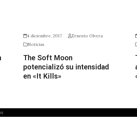
4 diciembre, 2017
Ernesto Olvera
Noticias
n
The Soft Moon
potencializó su intensidad
en «It Kills»
os