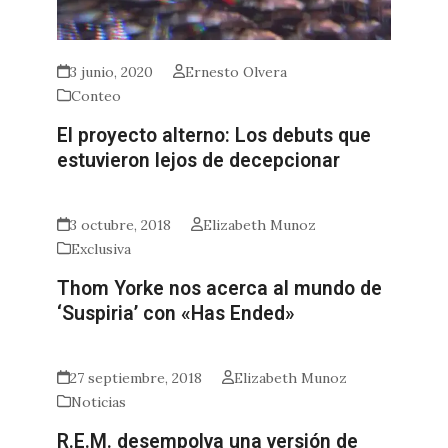
3 junio, 2020
Ernesto Olvera
Conteo
El proyecto alterno: Los debuts que
estuvieron lejos de decepcionar
3 octubre, 2018
Elizabeth Munoz
Exclusiva
Thom Yorke nos acerca al mundo de
‘Suspiria’ con «Has Ended»
27 septiembre, 2018
Elizabeth Munoz
Noticias
R.E.M. desempolva una versión de