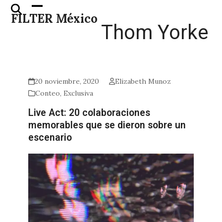
Skip
Open
Close
FILTER México
to
mobile
mobile
Thom Yorke
content
menu
menu
20 noviembre, 2020
Elizabeth Munoz
Conteo
,
Exclusiva
Live Act: 20 colaboraciones
memorables que se dieron sobre un
escenario