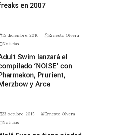
freaks en 2007
15 diciembre, 2016
Ernesto Olvera
Noticias
Adult Swim lanzará el
compilado ‘NOISE’ con
Pharmakon, Prurient,
Merzbow y Arca
23 octubre, 2015
Ernesto Olvera
Noticias