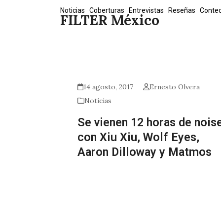
Skip
Noticias
Coberturas
Entrevistas
Reseñas
Conte
FILTER México
to
content
14 agosto, 2017
Ernesto Olvera
Noticias
Se vienen 12 horas de nois
con Xiu Xiu, Wolf Eyes,
Aaron Dilloway y Matmos