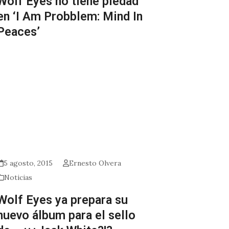
Wolf Eyes no tiene piedad
en ‘I Am Probblem: Mind In
Peaces’
5 agosto, 2015
Ernesto Olvera
Noticias
Wolf Eyes ya prepara su
nuevo álbum para el sello