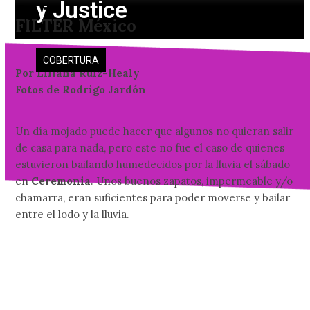
y Justice
Skip
Open
Close
FILTER México
to
mobile
mobile
content
menu
menu
COBERTURA
Por Liliana Ruiz-Healy
Fotos de Rodrigo Jardón
Un día mojado puede hacer que algunos no quieran salir
de casa para nada, pero este no fue el caso de quienes
estuvieron bailando humedecidos por la lluvia el sábado
en
Ceremonia
. Unos buenos zapatos, impermeable y/o
chamarra, eran suficientes para poder moverse y bailar
entre el lodo y la lluvia.