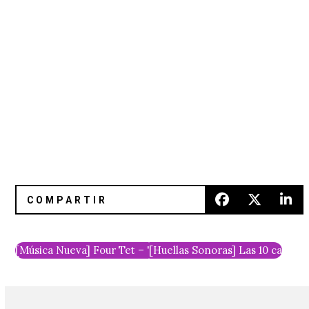
[Música Nueva] Four Tet – "Parallel Jabeli"
[Huellas Sonoras] Las 10 cancio