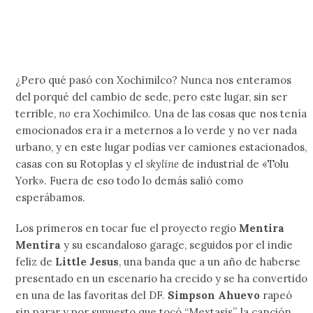
¿Pero qué pasó con Xochimilco? Nunca nos enteramos
del porqué del cambio de sede, pero este lugar, sin ser
terrible,
no
era Xochimilco. Una de las cosas que nos tenía
emocionados era ir a meternos a lo verde y no ver nada
urbano, y en este lugar podías ver camiones estacionados,
casas con su Rotoplas y el
skyline
de industrial de «Tolu
York». Fuera de eso todo lo demás salió como
esperábamos.
Los primeros en tocar fue el proyecto regio
Mentira
Mentira
y su escandaloso garage, seguidos por el indie
feliz de
Little Jesus
, una banda que a un año de haberse
presentado en un escenario ha crecido y se ha convertido
en una de las favoritas del DF.
Simpson Ahuevo
rapeó
sin parar y por supuesto que tocó “Mextasis”, la canción