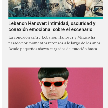
Lebanon Hanover: intimidad, oscuridad y
conexión emocional sobre el escenario
La conexión entre Lebanon Hanover y México ha
pasado por momentos intensos a lo largo de los años.
Desde pequeños shows cargados de emoción hasta
giras accidentadas, el dúo formado por Larissa
Iceglass y William Maybelline ha construido una
relación cercana con el público mexicano gracias a su
mezcla de post-punk, coldwave y letras
profundamente melancólicas.