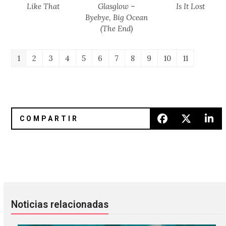
Like That
Glasglow –
Is It Lost
Byebye, Big Ocean
(The End)
1
2
3
4
5
6
7
8
9
10
11
Reseña 'Strange Weather' de Anna Calvi
Karen O se sumerge bajo el agu
Noticias relacionadas