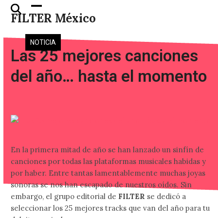
Skip
Open
Close
FILTER México
to
mobile
mobile
content
menu
menu
NOTICIA
Las 25 mejores canciones
del año… hasta el momento
En la primera mitad de año se han lanzado un sinfín de
canciones por todas las plataformas musicales habidas y
por haber. Entre tantas lamentablemente muchas joyas
sonoras se nos han escapado de nuestros oídos. Sin
embargo, el grupo editorial de
FILTER
se dedicó a
seleccionar los 25 mejores tracks que van del año para tu