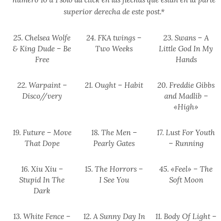
superior derecha de este post.*
25. Chelsea Wolfe
24. FKA twings –
23. Swans – A
& King Dude – Be
Two Weeks
Little God In My
Free
Hands
22. Warpaint –
21. Ought – Habit
20. Freddie Gibbs
Disco//very
and Madlib –
«High»
19. Future – Move
18. The Men –
17. Lust For Youth
That Dope
Pearly Gates
– Running
16. Xiu Xiu –
15. The Horrors –
45. «Feel» – The
Stupid In The
I See You
Soft Moon
Dark
13. White Fence –
12. A Sunny Day In
11. Body Of Light –