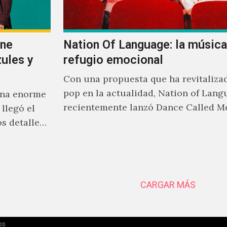
ene
Nation Of Language: la músic
ules y
refugio emocional
Con una propuesta que ha revitalizad
pop en la actualidad, Nation of Lang
una enorme
recientemente lanzó Dance Called M
llegó el
pocos años, el trío ha construido un
s detalles
sonoro cargado de nostalgia, sensibi
una clara devoción por los sintetizad
CARGAR MÁS
os