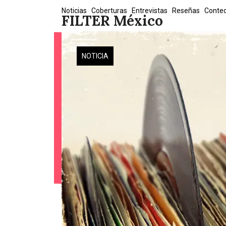
Skip
Noticias
Coberturas
Entrevistas
Reseñas
Conte
FILTER México
to
content
NOTICIA