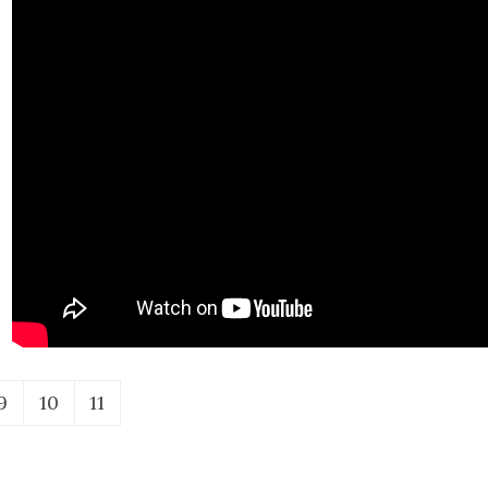
9
10
11