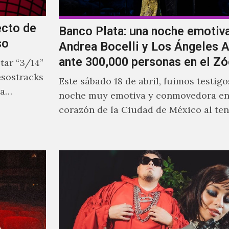
ecto de
Banco Plata: una noche emotiv
so
Andrea Bocelli y Los Ángeles 
ante 300,000 personas en el Zó
tar “3/14”
esostracks
Este sábado 18 de abril, fuimos testig
ra…
noche muy emotiva y conmovedora en
corazón de la Ciudad de México al te
invitado de honor al maestro italiano
Bocelli con un concierto que no solo 
su indudable trayectoria musical, sin
el inicio de una nueva era para Banco 