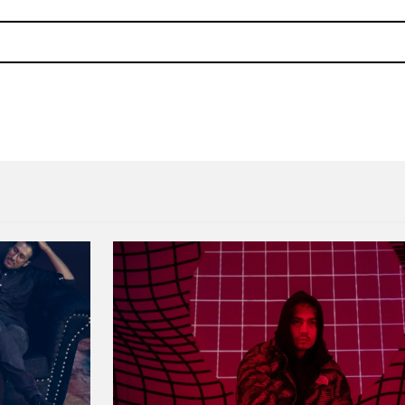
vi
Karen O se sumerge bajo el 