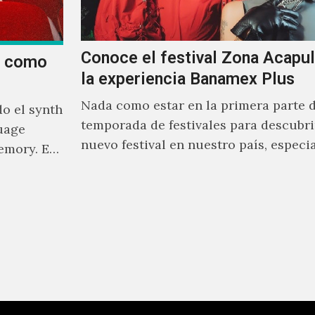
Conoce el festival Zona Acapu
a como
la experiencia Banamex Plus
Nada como estar en la primera parte d
o el synth
temporada de festivales para descubri
uage
nuevo festival en nuestro país, espec
emory. En
cuando nos invita a…
 universo
lidad y
ores.