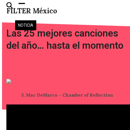
Skip
Open
Close
FILTER México
to
mobile
mobile
content
menu
menu
NOTICIA
Las 25 mejores canciones
del año… hasta el momento
3. Mac DeMarco – Chamber of Reflection