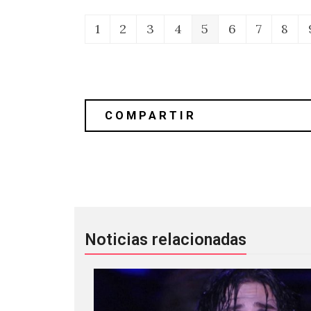
1
2
3
4
5
6
7
8
Reseña 'Strange Weather' de Anna Cal
Noticias relacionadas