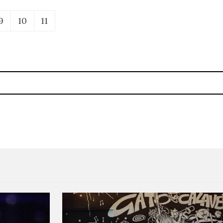
9
10
11
vi
Karen O se sumerge bajo el 