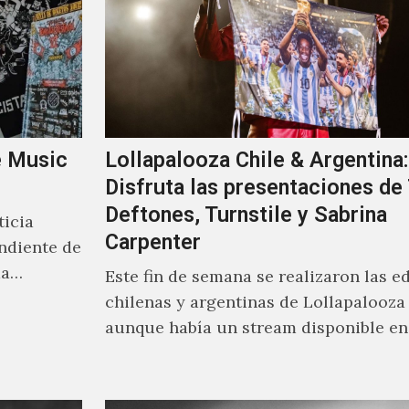
e Music
Lollapalooza Chile & Argentina:
Disfruta las presentaciones de 
Deftones, Turnstile y Sabrina
ticia
Carpenter
endiente de
da
Este fin de semana se realizaron las e
chilenas y argentinas de Lollapalooza 
aunque había un stream disponible en
Youtube, desafortunadamente bloquea
transmisión fuera de ambos países.