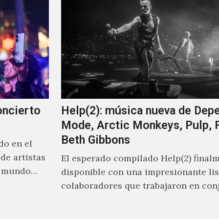
oncierto
Help(2): música nueva de Dep
Mode, Arctic Monkeys, Pulp, F
Beth Gibbons
do en el
de artistas
El esperado compilado Help(2) finalm
l mundo
disponible con una impresionante lis
colaboradores que trabajaron en con
durante la preparación de este mater
War…