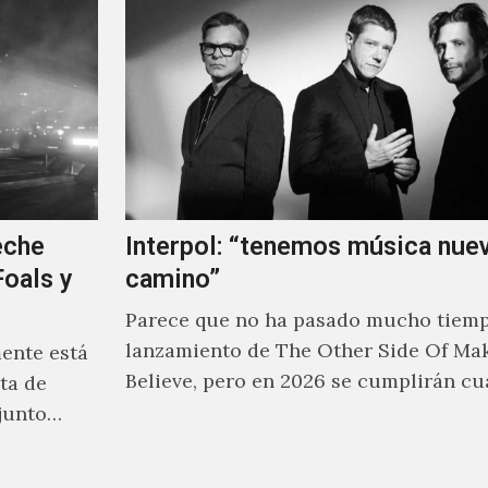
eche
Interpol: “tenemos música nue
oals y
camino”
Parece que no ha pasado mucho tiemp
lanzamiento de The Other Side Of Ma
ente está
Believe, pero en 2026 se cumplirán cu
ta de
desde la última…
junto
ial de