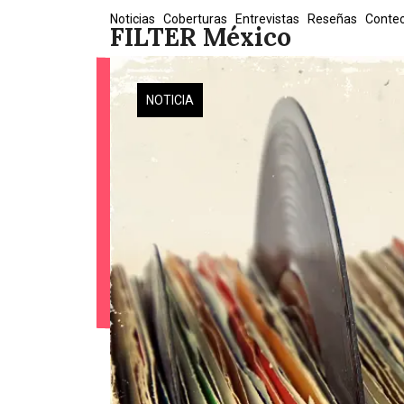
Skip
Noticias
Coberturas
Entrevistas
Reseñas
Conte
FILTER México
to
content
NOTICIA