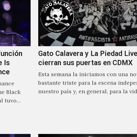
función
Gato Calavera y La Piedad Liv
e Is
cierran sus puertas en CDMX
nce
Esta semana la iniciamos con una no
bastante triste para la escena indep
mance
nuestro país y, en general, para la vi
he Black
nocturna de la…
al tuvo…