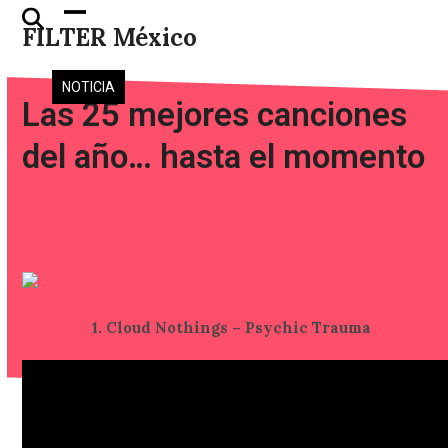
Skip
Open
Close
FILTER México
to
mobile
mobile
content
menu
menu
NOTICIA
Las 25 mejores canciones
del año… hasta el momento
1. Cloud Nothings – Psychic Trauma