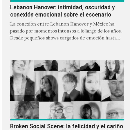
Lebanon Hanover: intimidad, oscuridad y
conexión emocional sobre el escenario
La conexión entre Lebanon Hanover y México ha
pasado por momentos intensos a lo largo de los años.
Desde pequeños shows cargados de emoción hasta
giras accidentadas, el dúo formado por Larissa
Iceglass y William Maybelline ha construido una
relación cercana con el público mexicano gracias a su
mezcla de post-punk, coldwave y letras
profundamente melancólicas.
Broken Social Scene: la felicidad y el cariño