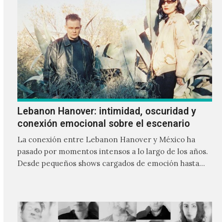
Lebanon Hanover: intimidad, oscuridad y
conexión emocional sobre el escenario
La conexión entre Lebanon Hanover y México ha
pasado por momentos intensos a lo largo de los años.
Desde pequeños shows cargados de emoción hasta
giras accidentadas, el dúo formado por Larissa
Iceglass y William Maybelline ha construido una
relación cercana con el público mexicano gracias a su
mezcla de post-punk, coldwave y letras