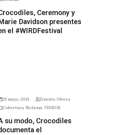
Crocodiles, Ceremony y
Marie Davidson presentes
en el #WIRDFestival
29 mayo, 2015
Ernesto Olvera
Cobertura
,
Noticias
,
VIDEOS
A su modo, Crocodiles
documenta el