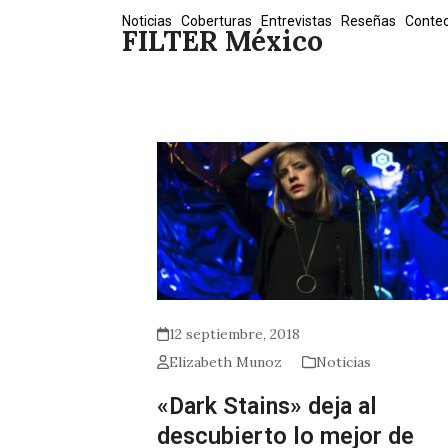
Skip
Noticias
Coberturas
Entrevistas
Reseñas
Conte
FILTER México
to
content
12 septiembre, 2018
Elizabeth Munoz
Noticias
«Dark Stains» deja al
descubierto lo mejor de