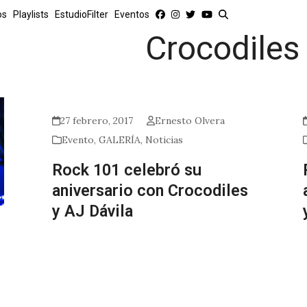
os
Playlists
EstudioFilter
Eventos
Crocodiles
27 febrero, 2017
Ernesto Olvera
Evento
,
GALERÍA
,
Noticias
Rock 101 celebró su
aniversario con Crocodiles
y AJ Dávila