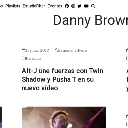
os
Playlists
EstudioFilter
Eventos
Danny Brow
31 julio, 2018
Ernesto Olvera
Noticias
Alt-J une fuerzas con Twin
Shadow y Pusha T en su
nuevo vídeo