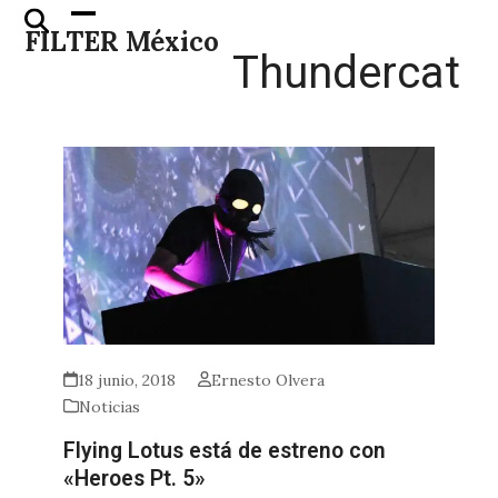
Skip
Open
Close
FILTER México
to
mobile
mobile
Thundercat
content
menu
menu
18 junio, 2018
Ernesto Olvera
Noticias
Flying Lotus está de estreno con
«Heroes Pt. 5»