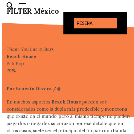
Skip
Open
Close
FILTER México
to
mobile
mobile
content
menu
menu
RESEÑA
Thank You Lucky Stars
Beach House
Sub Pop
79%
Por Ernesto Olvera / @
Ernestime
En muchos aspectos
Beach House
pueden ser
considerados como la dupla más predecible y monótona
que existe en el mundo, pero al mismo tiempo no pueden
juzgarlos o negarles su corazón por ese detalle que en
otros casos, suele ser el principio del fin para una banda