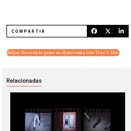
Sufjan Stevens le pone su sello a «Hotline Bling» de Drake
Entrevista con Toro Y Moi
Relacionadas