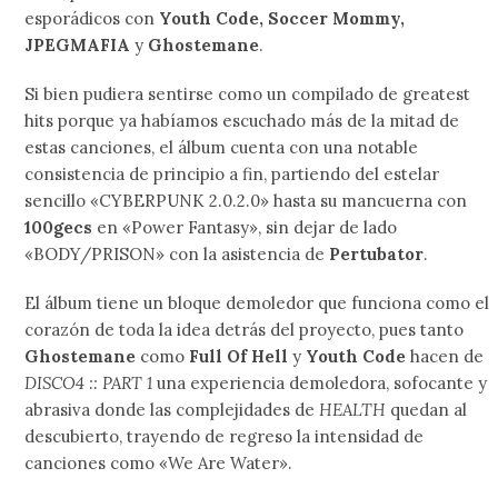
esporádicos con
Youth Code, Soccer Mommy,
JPEGMAFIA
y
Ghostemane
.
Si bien pudiera sentirse como un compilado de greatest
hits porque ya habíamos escuchado más de la mitad de
estas canciones, el álbum cuenta con una notable
consistencia de principio a fin, partiendo del estelar
sencillo «CYBERPUNK 2.0.2.0» hasta su mancuerna con
100gecs
en «Power Fantasy», sin dejar de lado
«BODY/PRISON» con la asistencia de
Pertubator
.
El álbum tiene un bloque demoledor que funciona como el
corazón de toda la idea detrás del proyecto, pues tanto
Ghostemane
como
Full Of Hell
y
Youth Code
hacen de
DISCO4 :: PART 1
una experiencia demoledora, sofocante y
abrasiva donde las complejidades de
HEALTH
quedan al
descubierto, trayendo de regreso la intensidad de
canciones como «We Are Water».