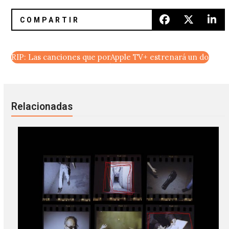
RIP: Las canciones que pondría Kevin Parker, Foals y Mac 
Apple TV+ estrenará un docume
Relacionadas