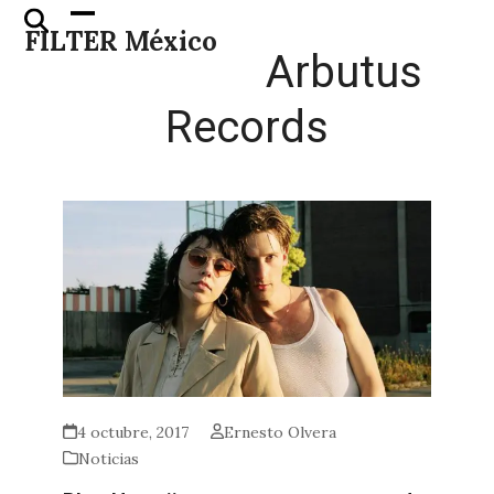
Skip
Open
Close
FILTER México
to
mobile
mobile
Arbutus
content
menu
menu
Records
4 octubre, 2017
Ernesto Olvera
Noticias