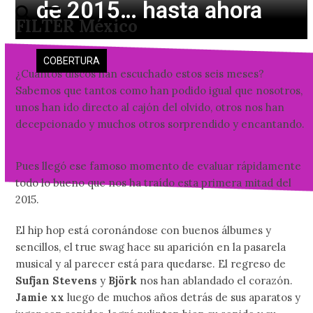
de 2015… hasta ahora
Skip
Open
Close
FILTER México
to
mobile
mobile
content
menu
menu
COBERTURA
¿Cuántos discos han escuchado estos seis meses?
Sabemos que tantos como han podido igual que nosotros,
unos han ido directo al cajón del olvido, otros nos han
decepcionado y muchos otros sorprendido y encantando.
Pues llegó ese famoso momento de evaluar rápidamente
todo lo bueno que nos ha traído esta primera mitad del
2015.
El hip hop está coronándose con buenos álbumes y
sencillos, el true swag hace su aparición en la pasarela
musical y al parecer está para quedarse. El regreso de
Sufjan Stevens
y
Björk
nos han ablandado el corazón.
Jamie xx
luego de muchos años detrás de sus aparatos y