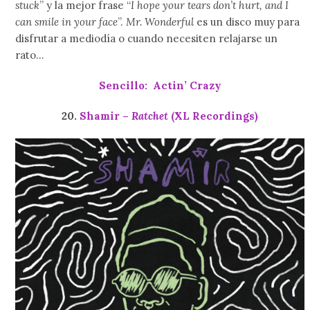
stuck
” y la mejor frase “
I hope your tears don’t hurt, and I
can smile in your face
”.
Mr. Wonderful
es un disco muy para
disfrutar a mediodía o cuando necesiten relajarse un
rato…
Sencillo: Actin’ Crazy
20.
Shamir –
Ratchet
(XL Recordings)