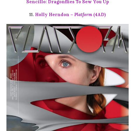
Sencillo: Dragonflies To Sew You Up
11.
Holly Herndon –
Platform
(4AD)